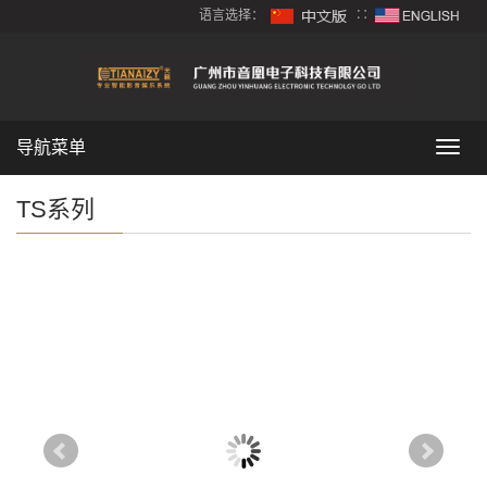
语言选择：
∷
导航菜单
导
航
菜
TS系列
单